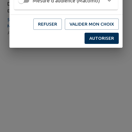
Mesure d'audience (Matomo)
DIMANCHE 20 SEPTEMBRE
DE 07H00 À 18H00
5ème Rallye Equestre/Pédestre La Rivière de
REFUSER
VALIDER MON CHOIX
Mansac
Par : Les chemins de Mansac | Catégorie : Randonnée
AUTORISER