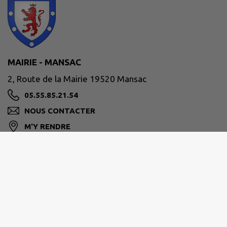
MAIRIE - MANSAC
2, Route de la Mairie 19520 Mansac
05.55.85.21.54
NOUS CONTACTER
M'Y RENDRE
www.mansac.fr
LE MOT DU MAIRE