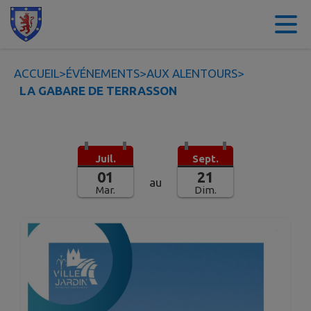
Contenu
Menu
Recherche
Pied de page
ACCUEIL
>
ÉVÉNEMENTS
>
AUX ALENTOURS
>
LA GABARE DE TERRASSON
Juil.
Sept.
01
21
au
Mar.
Dim.