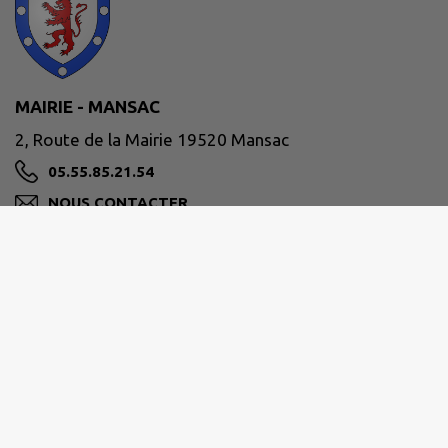
MAIRIE - MANSAC
2, Route de la Mairie 19520 Mansac
05.55.85.21.54
NOUS CONTACTER
M'Y RENDRE
www.mansac.fr
LE MOT DU MAIRE
Horaires d'ouverture du secrétariat de mairie :