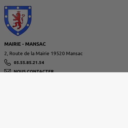
MAIRIE - MANSAC
2, Route de la Mairie 19520 Mansac
05.55.85.21.54
NOUS CONTACTER
M'Y RENDRE
www.mansac.fr
LE MOT DU MAIRE