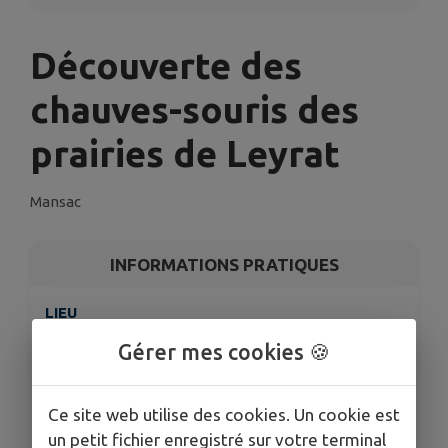
Découverte des
chauves-souris des
prairies de Leyrat
Mansac
INFORMATIONS PRATIQUES
LIEU
Mansac
Gérer mes cookies 🍪
DATE
Le jeu. 9 juil.
Ce site web utilise des cookies. Un cookie est
HORAIRES
21h30 - Lieu de RDV donné à l'inscription
un petit fichier enregistré sur votre terminal