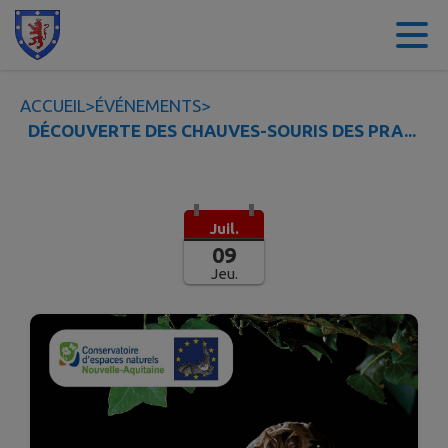
Contenu
Menu
Recherche
Pied de page
ACCUEIL
>
ÉVÉNEMENTS
>
DÉCOUVERTE DES CHAUVES-SOURIS DES PRA...
Juil.
09
Jeu.