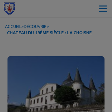
Contenu
Menu
Recherche
Pied de page
ACCUEIL
>
DÉCOUVRIR
>
CHATEAU DU 19ÈME SIÈCLE : LA CHOISNE