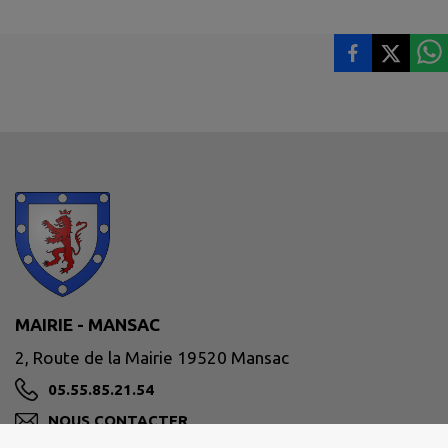
MAIRIE - MANSAC
2, Route de la Mairie 19520 Mansac
05.55.85.21.54
NOUS CONTACTER