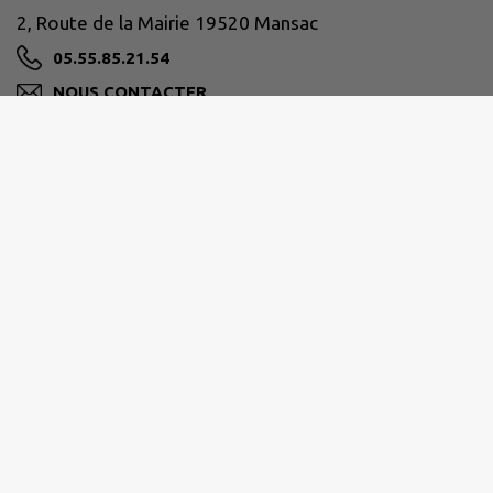
2, Route de la Mairie 19520 Mansac
05.55.85.21.54
NOUS CONTACTER
M'Y RENDRE
www.mansac.fr
LE MOT DU MAIRE
Horaires d'ouverture du secrétariat de mairie :
Lundi : 8:30-12:00 / 13:30-18:00
Mardi : 8:30-12:00 / 13:30-18:00
Mercredi : 9:00-12:00
Jeudi : 8:30-12:00
(Fermé au public l'après-midi)