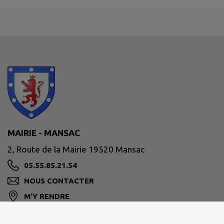
MAIRIE - MANSAC
2, Route de la Mairie 19520 Mansac
05.55.85.21.54
NOUS CONTACTER
M'Y RENDRE
www.mansac.fr